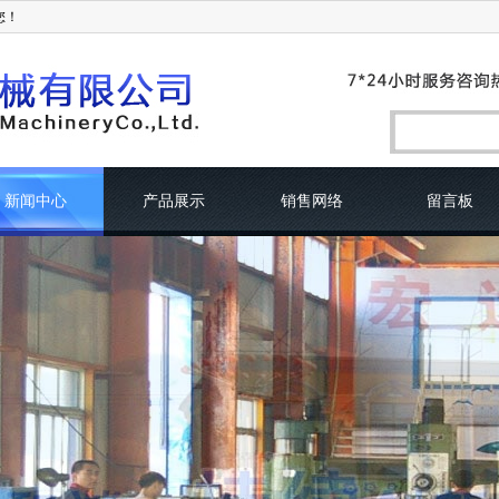
您！
新闻中心
产品展示
销售网络
留言板