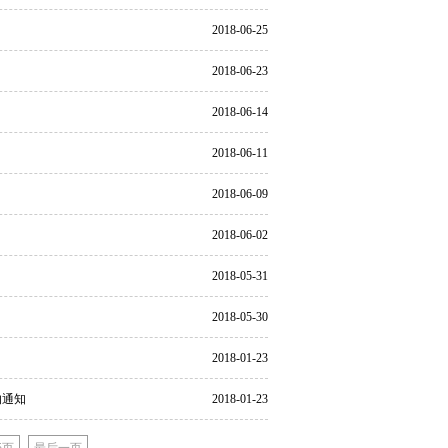
2018-06-25
2018-06-23
2018-06-14
2018-06-11
2018-06-09
2018-06-02
2018-05-31
2018-05-30
2018-01-23
的通知
2018-01-23