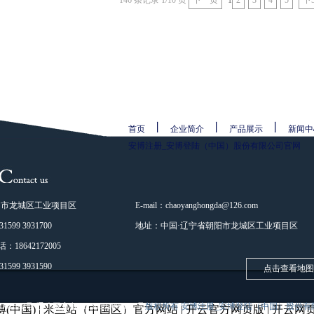
146 条记录 1/10 页
下一页
1
2
3
4
5
下
丨
丨
丨
首页
企业简介
产品展示
新闻中
安博注册_安博登陆（中国）股份有限公司官网
阳市龙城区工业项目区
E-mail：chaoyanghongda@126.com
1599 3931700
地址：中国·辽宁省朝阳市龙城区工业项目区
8642172005
1599 3931590
点击查看地图
001690号
辽公网安备21130302000061号
版权所有 安博注册_安博登陆（中国）股份有
(中国)
|
米兰站（中国区）官方网站
|
开云官方网页版
|
开云网