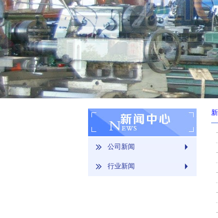
新
公司新闻
行业新闻