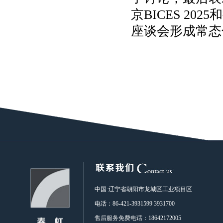
京BICES 2
座谈会形成常态
中国·辽宁省朝阳市龙城区工业项目区
电话：86-421-3931599 3931700
售后服务免费电话：18642172005