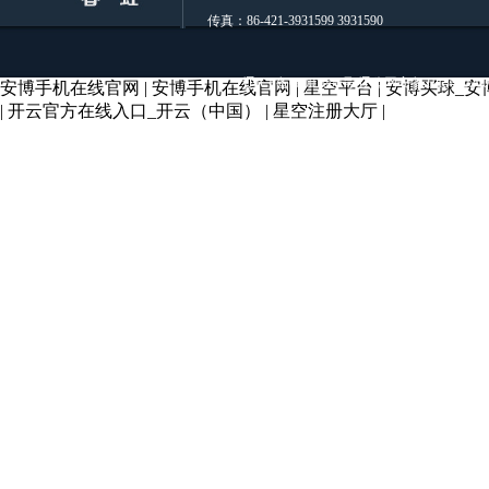
传真：86-421-3931599 3931590
辽ICP备08001690号
辽公网安备2113030200
安博手机在线官网
|
安博手机在线官网
|
星空平台
|
安博买球_安博
|
开云官方在线入口_开云（中国）
|
星空注册大厅
|