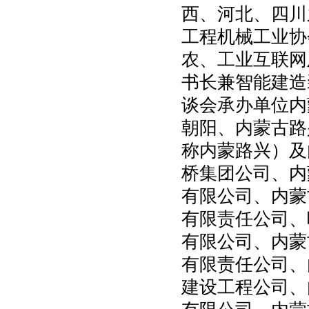
西、河北、四川
工程机械工业协
农、工业互联网
书长兼智能建造
谈会承办单位内
朝阳、内蒙古路
称内蒙路兴）及
桥集团公司、内
有限公司、内蒙
有限责任公司、
有限公司、内蒙
有限责任公司、
建设工程公司、