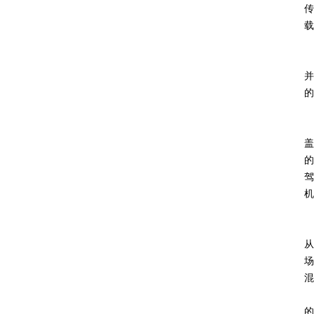
传
载
并
的
盖
的
驾
机
从
场
混
的