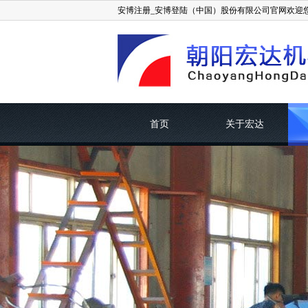
安博注册_安博登陆（中国）股份有限公司官网欢迎
首页
关于宏达