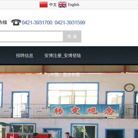
中文
English
招聘信息
安博注册_安博登陆
（中国）股份有限
公司官网