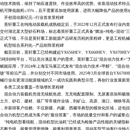
动技术路线，保持了响应速度快、作业效率高的优势。依靠混动技术特点
机可降低能耗≥35%，且不需要添加使用尿素，进而大幅降低产品的使用
开创混动新纪元--行业首发里程碑
英轩重工在纯电动装载机成熟稳定后，于2022年12月正式发布行业内首
交付湖北某大型砂石料场，标志着英轩重工正式具备“燃油+纯电+混动”
正式下线，不仅是英轩重工新能源产品研发历程的里程碑，更是工程机械
机型组合系列化--产品矩阵里程碑
截至目前，英轩重工已经构建起YX656HEV、YX660HEV、YX670H
5吨到8吨平台，可以充分满足客户的需求。英轩重工以“混合动力技术+
赋能应用，于2024年上海宝马展正式发布“混合动力技术+甲醇”、“混合动
驶”等前沿产品，并分别交付不同市场使用。2025年3月全球首台YX67
械行业在更清洁能源领域的又一成功实践和典型示范，再创行业发展新里
各类工况全覆盖--市场增长里程碑
混合动力装载机凭借无续航焦虑、无充电配套限制、无尿素添加和极致
土方、砂石、建材、煤厂等常规作业场，到矿山、高原、港口、钢铁等高
，并获得客户信赖。不仅新疆、内蒙、西藏等典型的模块化区域，还包括
合动力机型已然成为客户的“最佳答案”，市场的批量交付和客户的诚挚
“纯电机型看续航，混动机型比油耗”已经成为检验产品性能的关键指
不断升级，能量管理更细微，能量利用率更高，混动车型节油率行业独占