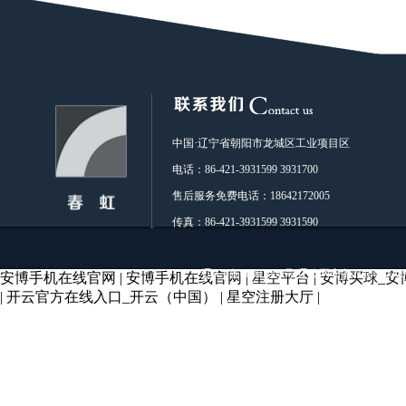
中国·辽宁省朝阳市龙城区工业项目区
电话：86-421-3931599 3931700
售后服务免费电话：18642172005
传真：86-421-3931599 3931590
辽ICP备08001690号
辽公网安备2113030200
安博手机在线官网
|
安博手机在线官网
|
星空平台
|
安博买球_安博
|
开云官方在线入口_开云（中国）
|
星空注册大厅
|