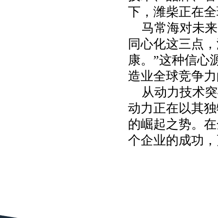
下，潍柴正在全
马常海对未来
同心化这三点，
康。”这种信心
造业全球竞争力
从动力技术突
动力正在以其独
的崛起之势。在
个企业的成功，